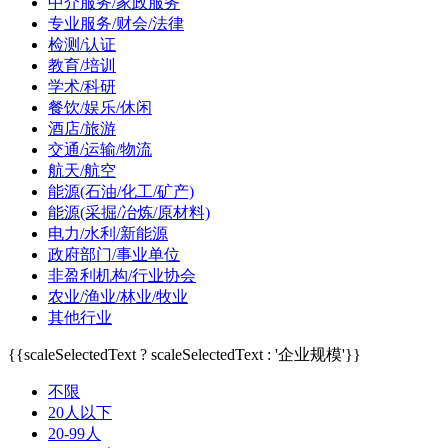
中介服务/家政服务
专业服务/财会/法律
检测/认证
教育/培训
学术/科研
餐饮/娱乐/休闲
酒店/旅游
交通/运输/物流
航天/航空
能源(石油/化工/矿产)
能源(采掘/冶炼/原材料)
电力/水利/新能源
政府部门/事业单位
非盈利机构/行业协会
农业/渔业/林业/牧业
其他行业
{{scaleSelectedText ? scaleSelectedText : '企业规模'}}
不限
20人以下
20-99人