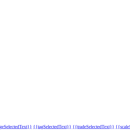
eSelectedText}}
{{tagSelectedText}}
{{tradeSelectedText}}
{{scale