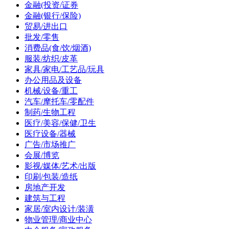
金融(投资/证券
金融(银行/保险)
贸易/进出口
批发/零售
消费品(食/饮/烟酒)
服装/纺织/皮革
家具/家电/工艺品/玩具
办公用品及设备
机械/设备/重工
汽车/摩托车/零配件
制药/生物工程
医疗/美容/保健/卫生
医疗设备/器械
广告/市场推广
会展/博览
影视/媒体/艺术/出版
印刷/包装/造纸
房地产开发
建筑与工程
家居/室内设计/装潢
物业管理/商业中心