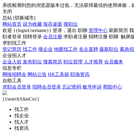
系统检测到您的浏览器版本过低，无法获得最佳的使用体验，
关闭
总站
[切换城市]
网站首页
设为收藏
保存桌面
搜职位
欢迎
{{loginUsername}}
登录，
退出
职聊
管理中心
刷新简历
我
职者登录
招聘登录
会员注册
求职者注册
招聘注册
职聊
触屏
求职找工作
登记简历
找工作
搜企业
地图找工作
名企直聘
最新职位
紧急招
企业招人才
企业入驻
发布职位
搜索简历
职位管理
人才推荐
会员服务
信息专栏
网络招聘会
网站公告
HR工具箱
职场资讯
自助工具
求职会员登录
招聘会员登录
忘记密码
账号申诉
帮助中心
{{searchAliasCn}}
找工作
找企业
找人才
找资讯