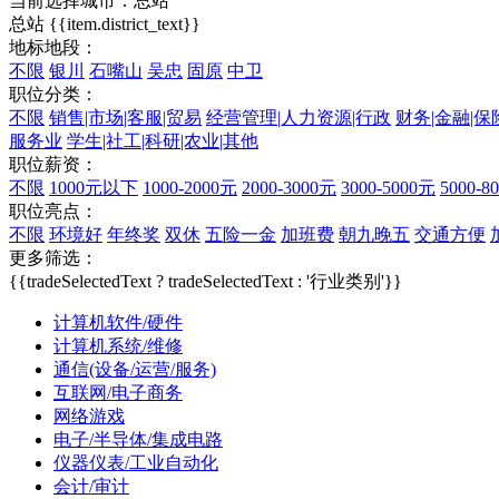
当前选择城市：
总站
总站
{{item.district_text}}
地标地段：
不限
银川
石嘴山
吴忠
固原
中卫
职位分类：
不限
销售|市场|客服|贸易
经营管理|人力资源|行政
财务|金融|保
服务业
学生|社工|科研|农业|其他
职位薪资：
不限
1000元以下
1000-2000元
2000-3000元
3000-5000元
5000-8
职位亮点：
不限
环境好
年终奖
双休
五险一金
加班费
朝九晚五
交通方便
更多筛选：
{{tradeSelectedText ? tradeSelectedText : '行业类别'}}
计算机软件/硬件
计算机系统/维修
通信(设备/运营/服务)
互联网/电子商务
网络游戏
电子/半导体/集成电路
仪器仪表/工业自动化
会计/审计