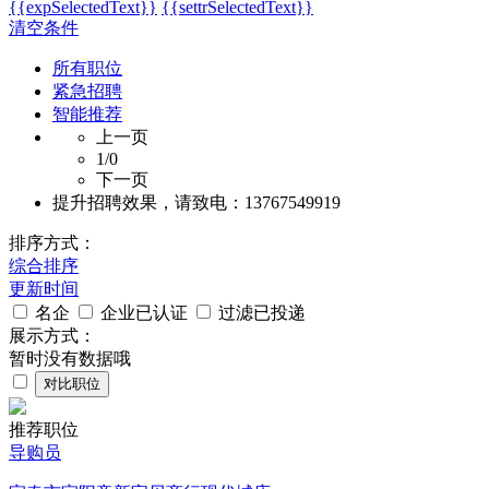
{{expSelectedText}}
{{settrSelectedText}}
清空条件
所有职位
紧急招聘
智能推荐
上一页
1
/0
下一页
提升招聘效果，请致电：13767549919
排序方式：
综合排序
更新时间
名企
企业已认证
过滤已投递
展示方式：
暂时没有数据哦
对比职位
推荐职位
导购员