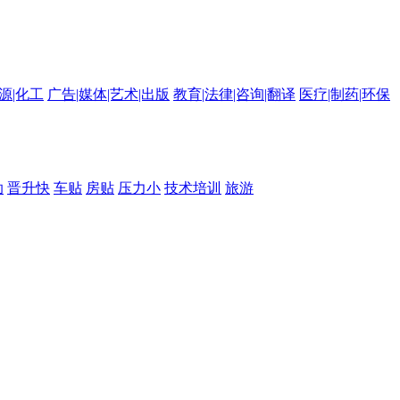
源|化工
广告|媒体|艺术|出版
教育|法律|咨询|翻译
医疗|制药|环保
助
晋升快
车贴
房贴
压力小
技术培训
旅游