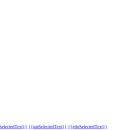
SelectedText}}
{{natSelectedText}}
{{eduSelectedText}}