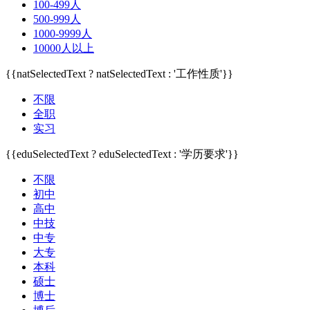
100-499人
500-999人
1000-9999人
10000人以上
{{natSelectedText ? natSelectedText : '工作性质'}}
不限
全职
实习
{{eduSelectedText ? eduSelectedText : '学历要求'}}
不限
初中
高中
中技
中专
大专
本科
硕士
博士