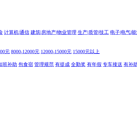
险
计算机|通信
建筑|房地产|物业管理
生产|质管|技工
电子|电气|能
000元
8000-12000元
12000-15000元
15000元以上
加班补助
包食宿
管理规范
有提成
全勤奖
有年假
专车接送
有补